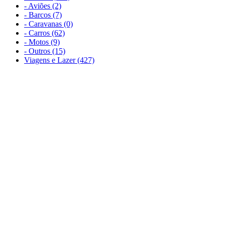
- Aviões (2)
- Barcos (7)
- Caravanas (0)
- Carros (62)
- Motos (9)
- Outros (15)
Viagens e Lazer (427)