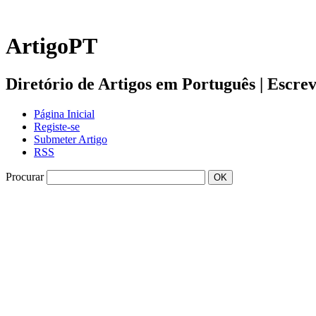
ArtigoPT
Diretório de Artigos em Português | Escreva 
Página Inicial
Registe-se
Submeter Artigo
RSS
Procurar