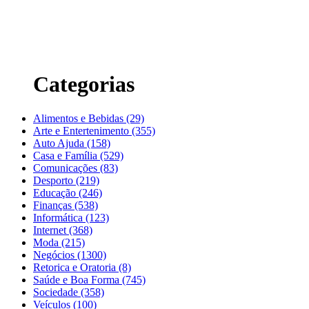
Categorias
Alimentos e Bebidas (29)
Arte e Entertenimento (355)
Auto Ajuda (158)
Casa e Família (529)
Comunicações (83)
Desporto (219)
Educação (246)
Finanças (538)
Informática (123)
Internet (368)
Moda (215)
Negócios (1300)
Retorica e Oratoria (8)
Saúde e Boa Forma (745)
Sociedade (358)
Veículos (100)