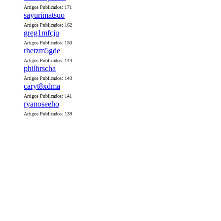
Artigos Publicados: 171
sayurimatsuo
Artigos Publicados: 162
greg1mfcju
Artigos Publicados: 150
rhetzm5gde
Artigos Publicados: 144
philhrscha
Artigos Publicados: 143
caryt8xdma
Artigos Publicados: 141
ryanoseeho
Artigos Publicados: 139