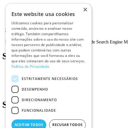
×
Este website usa cookies
Utilizamos cookies para personalizar
conteúdo, anúncios e analisar nosso
Sobre o Autor
tráfego. Também compartilhamos
informações sobre o uso do nosso site com
Blueberry é uma agência inovadora e dinâmica de Search Engine 
nossos parceiros de publicidade e análise,
que podem combiná-las com outras
Sites Parceiros
informações que você forneceu a eles ou
que eles coletaram do uso de seus serviços.
Política de Privacidade
ESTRITAMENTE NECESSÁRIOS
DESEMPENHO
DIRECIONAMENTO
Sites Recomendados
FUNCIONALIDADE
Marketing Digital
Consultoria Internet
ACEITAR TODOS
RECUSAR TODOS