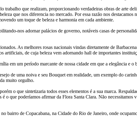
lo trabalho que realizam, proporcionando verdadeiras obras de arte deli
 beleza que nos diferencia no mercado. Por essa razão nos destacamos 
romovendo um toque de beleza e harmonia em cada ambiente.
ilitando-nos adornar palácios de governo, notáveis casas de personalid
onados. As melhores rosas nacionais vindas diretamente de Barbacena.
artificiais, de cuja beleza vem adornando hall de importantes institui
amília em um período marcante de nossa cidade em que a elegância e o b
esejo de uma noiva e seu Bouquet em realidade, um exemplo do carinho
da muito orgulho.
porém o que sintetizaria todos esses elementos é a sua marca. Respald
gos é o que poderíamos afirmar da Flora Santa Clara. Não necessitamos 
éco no bairro de Copacabana, na Cidade do Rio de Janeiro, onde ocupam