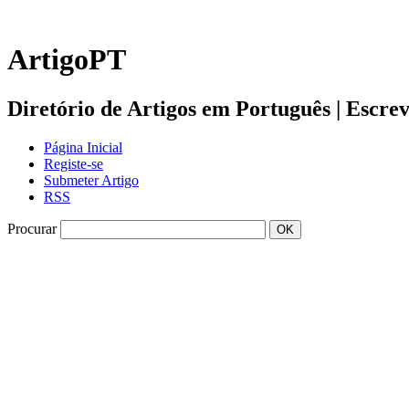
ArtigoPT
Diretório de Artigos em Português | Escreva 
Página Inicial
Registe-se
Submeter Artigo
RSS
Procurar