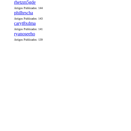
rhetzm5gde
Artigos Publicados: 144
philhrscha
Artigos Publicados: 143
caryt8xdma
Artigos Publicados: 141
ryanoseeho
Artigos Publicados: 139