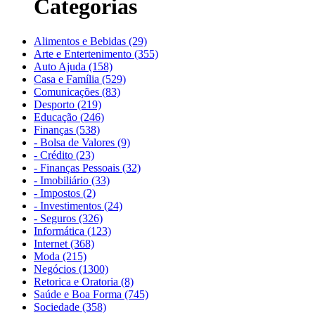
Categorias
Alimentos e Bebidas (29)
Arte e Entertenimento (355)
Auto Ajuda (158)
Casa e Família (529)
Comunicações (83)
Desporto (219)
Educação (246)
Finanças (538)
- Bolsa de Valores (9)
- Crédito (23)
- Finanças Pessoais (32)
- Imobiliário (33)
- Impostos (2)
- Investimentos (24)
- Seguros (326)
Informática (123)
Internet (368)
Moda (215)
Negócios (1300)
Retorica e Oratoria (8)
Saúde e Boa Forma (745)
Sociedade (358)