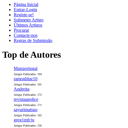
Página Inicial
Entrar-Login
Registe-se!
Submeter Artigo
Últimos Artigos
Procurar
Contacte-nos
Regras de Submissão
Top de Autores
Maisportugal
Artigos Publicados: 194
ramonblue10
Artigos Publicados: 191
Andreita
Artigos Publicados: 172
revistaapolice
Artigos Publicados: 171
sayurimatsuo
Artigos Publicados: 162
greg1mfcju
Artigos Publicados: 150