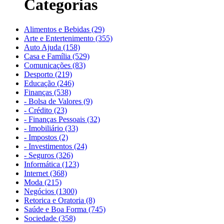
Categorias
Alimentos e Bebidas (29)
Arte e Entertenimento (355)
Auto Ajuda (158)
Casa e Família (529)
Comunicações (83)
Desporto (219)
Educação (246)
Finanças (538)
- Bolsa de Valores (9)
- Crédito (23)
- Finanças Pessoais (32)
- Imobiliário (33)
- Impostos (2)
- Investimentos (24)
- Seguros (326)
Informática (123)
Internet (368)
Moda (215)
Negócios (1300)
Retorica e Oratoria (8)
Saúde e Boa Forma (745)
Sociedade (358)