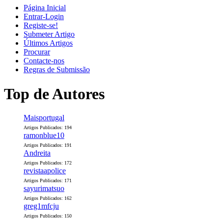
Página Inicial
Entrar-Login
Registe-se!
Submeter Artigo
Últimos Artigos
Procurar
Contacte-nos
Regras de Submissão
Top de Autores
Maisportugal
Artigos Publicados: 194
ramonblue10
Artigos Publicados: 191
Andreita
Artigos Publicados: 172
revistaapolice
Artigos Publicados: 171
sayurimatsuo
Artigos Publicados: 162
greg1mfcju
Artigos Publicados: 150