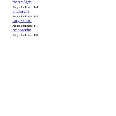
rhetzm5gde
Artigos Publicados: 144
philhrscha
Artigos Publicados: 143
caryt8xdma
Artigos Publicados: 141
ryanoseeho
Artigos Publicados: 139