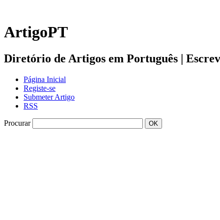
ArtigoPT
Diretório de Artigos em Português | Escreva 
Página Inicial
Registe-se
Submeter Artigo
RSS
Procurar