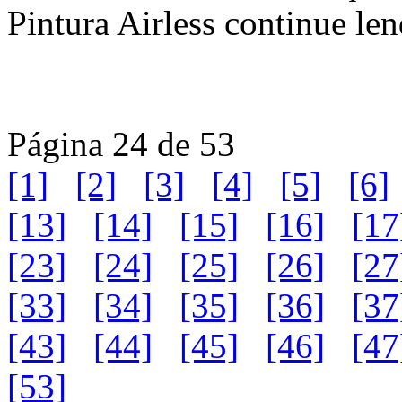
Pintura Airless continue len
Página 24 de 53
[1]
[2]
[3]
[4]
[5]
[6]
[13]
[14]
[15]
[16]
[17
[23]
[24]
[25]
[26]
[27
[33]
[34]
[35]
[36]
[37
[43]
[44]
[45]
[46]
[47
[53]