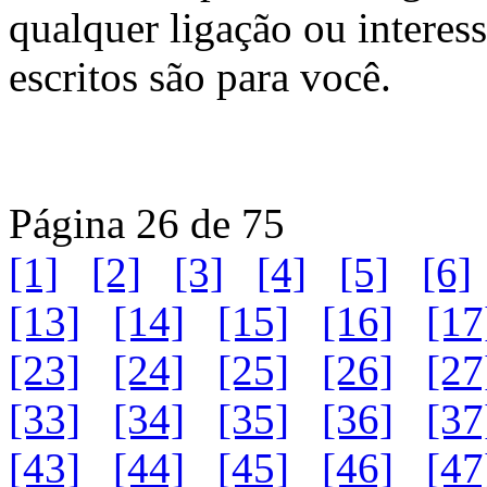
qualquer ligação ou intere
escritos são para você.
Página 26 de 75
[1]
[2]
[3]
[4]
[5]
[6]
[13]
[14]
[15]
[16]
[17
[23]
[24]
[25]
[26]
[27
[33]
[34]
[35]
[36]
[37
[43]
[44]
[45]
[46]
[47